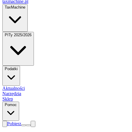
taxmachine
.pl
TaxMachine
PITy 2025/2026
Podatki
Aktualności
Narzędzia
Sklep
Pomoc
Pobierz