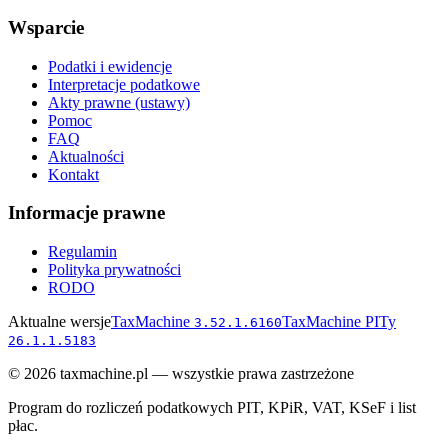
Wsparcie
Podatki i ewidencje
Interpretacje podatkowe
Akty prawne (ustawy)
Pomoc
FAQ
Aktualności
Kontakt
Informacje prawne
Regulamin
Polityka prywatności
RODO
Aktualne wersje
TaxMachine
TaxMachine PITy
3.52.1.6160
26.1.1.5183
©
2026
taxmachine.pl — wszystkie prawa zastrzeżone
Program do rozliczeń podatkowych PIT, KPiR, VAT, KSeF i list
płac.